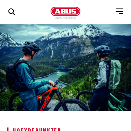
Via
alle
resultater
HOEYDEPUNKTER