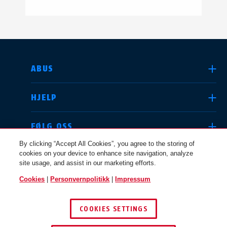
VELG LAND
ABUS
HJELP
Deutschland
United Kingdom
FØLG OSS
By clicking “Accept All Cookies”, you agree to the storing of
cookies on your device to enhance site navigation, analyze
JURIDISK
site usage, and assist in our marketing efforts.
International
USA
Cookies
|
Personvernpolitikk
|
Impressum
NORGE
COOKIES SETTINGS
Canada
© 2026 ABUS
Österreich