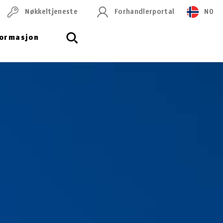
Nøkkeltjeneste
Forhandlerportal
NO
formasjon