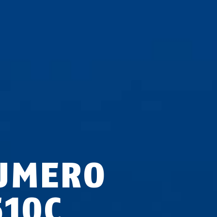
UMERO
510C