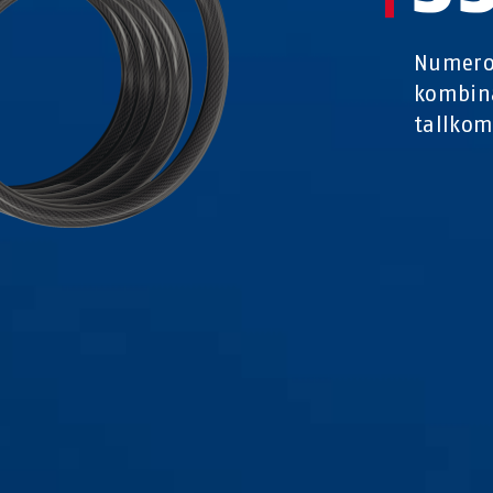
Numero 
kombina
tallkom