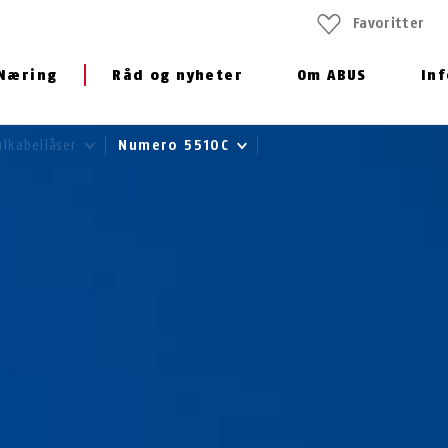
Favoritter
Næring
Råd og nyheter
Om ABUS
In
alkabellåser
Numero 5510C