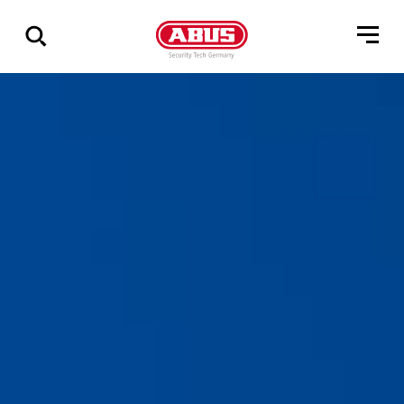
Pokaż
wszystkie
wyniki