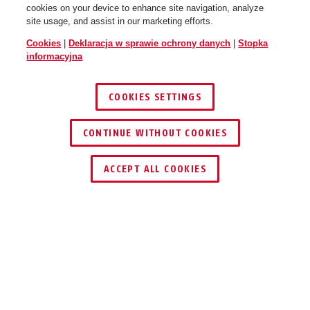
cookies on your device to enhance site navigation, analyze
site usage, and assist in our marketing efforts.
Cookies
|
Deklaracja w sprawie ochrony danych
|
Stopka
informacyjna
COOKIES SETTINGS
CONTINUE WITHOUT COOKIES
ZNAJDŹ DYSTRYBUTORA
ACCEPT ALL COOKIES
Opis
XOXO ECO