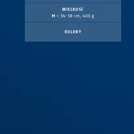
WIELKOŚĆ
M
= 54-58 cm, 400 g
KOLORY