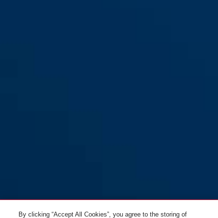
L
XOXO ECO birch taupe S
birch taupe
XOXO ECO birch taupe M
XOXO ECO birch taupe L
By clicking “Accept All Cookies”, you agree to the storing of