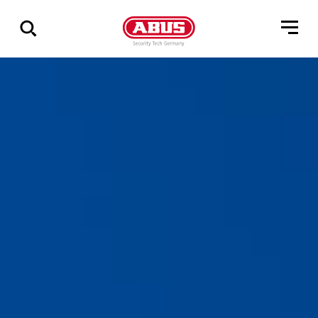
Pokaż
wszystkie
wyniki