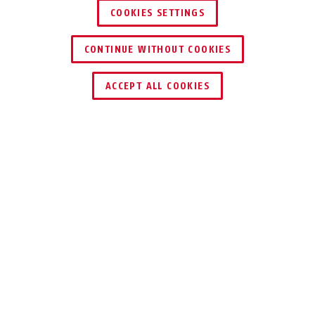
COOKIES SETTINGS
CONTINUE WITHOUT COOKIES
ZNAJDŹ DYSTRYBUTORA
ACCEPT ALL COOKIES
Opis
ASS SF
BEZPIECZNIE
ZAMKNIĘTE
Solidna stalowa zasuwa, wytrzymała