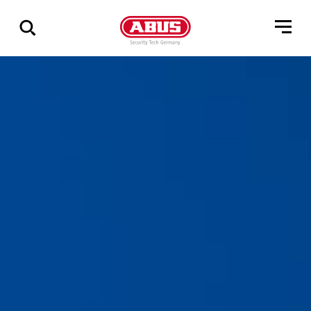
Pokaż
wszystkie
wyniki