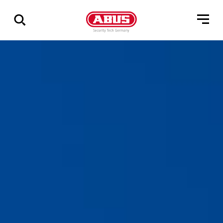
Pokaż
wszystkie
wyniki