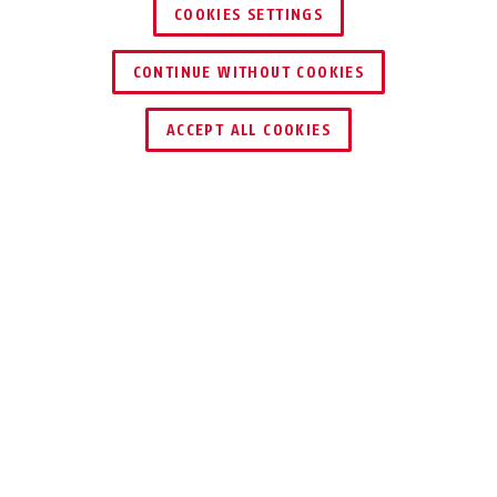
COOKIES SETTINGS
CONTINUE WITHOUT COOKIES
ZNAJDŹ DYSTRYBUTORA
ACCEPT ALL COOKIES
Opis
FTS3002
STABILNE
ZAMKNIĘCIE
Dodatkowe zabezpieczenie do okien