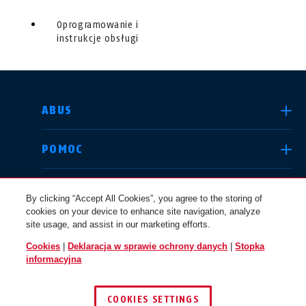
Oprogramowanie i
instrukcje obsługi
WYBIERZ KRAJ
ABUS
POMOC
Deutschland
United Kingdom
KANAŁY INFORMACYJNE
By clicking “Accept All Cookies”, you agree to the storing of
cookies on your device to enhance site navigation, analyze
site usage, and assist in our marketing efforts.
KWESTIE PRAWNE
Cookies
|
Deklaracja w sprawie ochrony danych
|
Stopka
International
USA
informacyjna
POLSKA
COOKIES SETTINGS