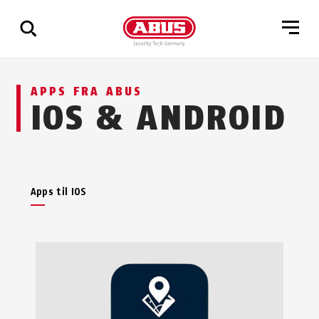
Vis
APPS FRA ABUS
alle
IOS & ANDROID
resultater
Apps til IOS