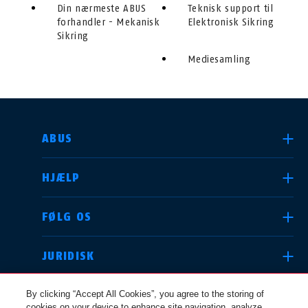
Din nærmeste ABUS
Teknisk support til
forhandler - Mekanisk
Elektronisk Sikring
Sikring
Mediesamling
VÆLG DIT LAND
ABUS
HJÆLP
Deutschland
United Kingdom
FØLG OS
JURIDISK
International
USA
By clicking “Accept All Cookies”, you agree to the storing of
cookies on your device to enhance site navigation, analyze