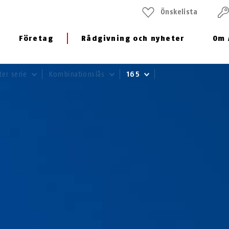
Önskelista
Företag
Rådgivning och nyheter
Om 
ter serie
Kombinationslås
165