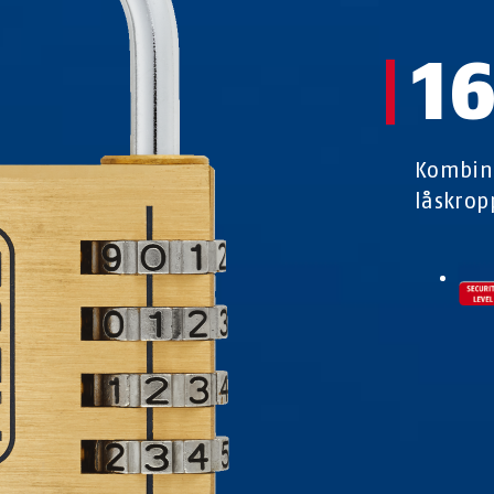
1
Kombina
låskrop