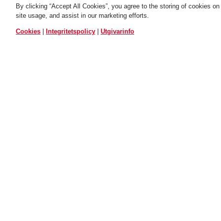
By clicking “Accept All Cookies”, you agree to the storing of cookies on
site usage, and assist in our marketing efforts.
ALLA VA
Cookies
|
Integritetspolicy
|
Utgivarinfo
FMU 6950
Monteringsband för
ABUS ringlås
ANVÄNDNING
NEDLADDNI
2st monteringsband för att montera ramlås