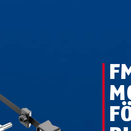
F
M
F