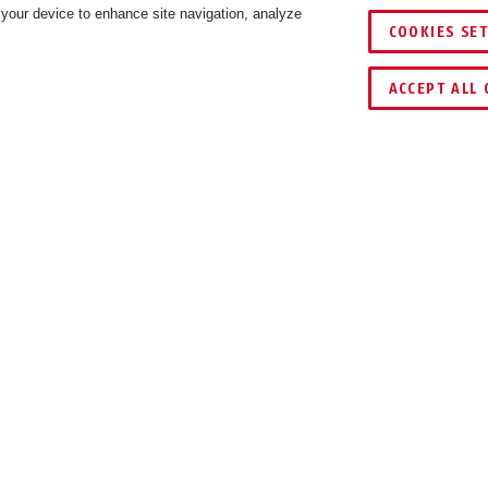
 your device to enhance site navigation, analyze
COOKIES SE
RIANTER
ACCEPT ALL 
NGAR
 på cykelramar