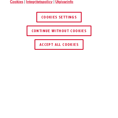
Cookies
|
Integritetspolicy
|
Utgivarinfo
COOKIES SETTINGS
CONTINUE WITHOUT COOKIES
ACCEPT ALL COOKIES
Beskrivning
GRANIT CITYCHAIN XPLUS™ 1060
DEN HÖGSTA
SÄKERHETSNIVÅN