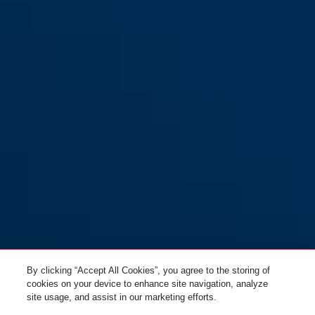
GRANIT™ CityChain XPlus™
black
GRANIT™ CityChain XPlus™
1060/170 black
1060/110 black
GRANIT™ CityChain XPlus™
1060/140 black
By clicking “Accept All Cookies”, you agree to the storing of
cookies on your device to enhance site navigation, analyze
site usage, and assist in our marketing efforts.