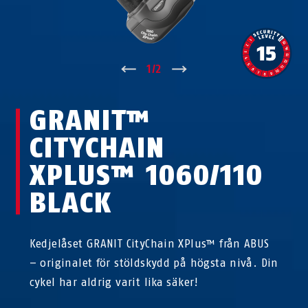
↑
1
/
2
↓
GRANIT™
CITYCHAIN
XPLUS™ 1060/110
BLACK
Kedjelåset GRANIT CityChain XPlus™ från ABUS
– originalet för stöldskydd på högsta nivå. Din
cykel har aldrig varit lika säker!