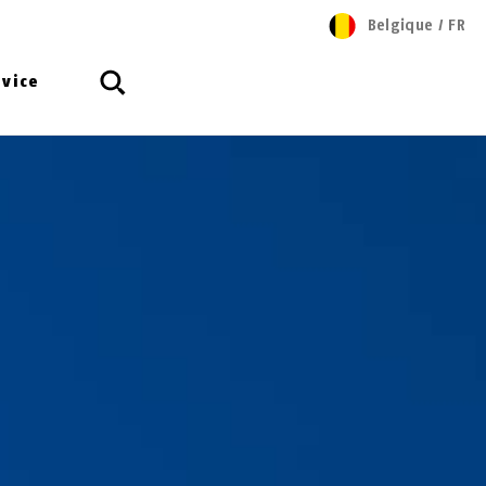
Belgique
/
FR
rvice