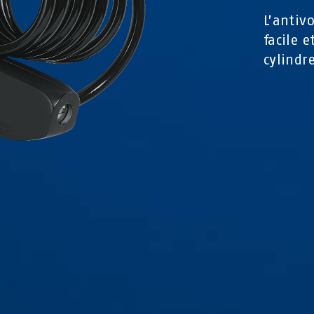
L’antiv
facile e
cylindr