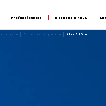
Professionnels
À propos d'ABUS
Se
cyclettes
Antivols câble spirale
Star 490