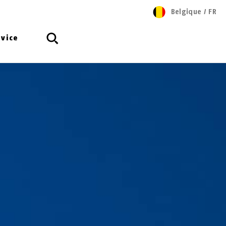
Belgique
/
FR
rvice