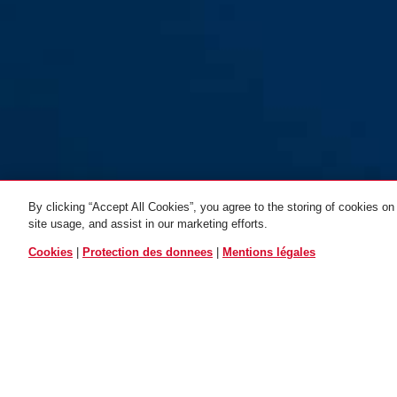
By clicking “Accept All Cookies”, you agree to the storing of cookies on
site usage, and assist in our marketing efforts.
black
TOUTES LES VARIANTES
Cookies
|
Protection des donnees
|
Mentions légales
Star 490/150 noir
Star 490/150LL noir