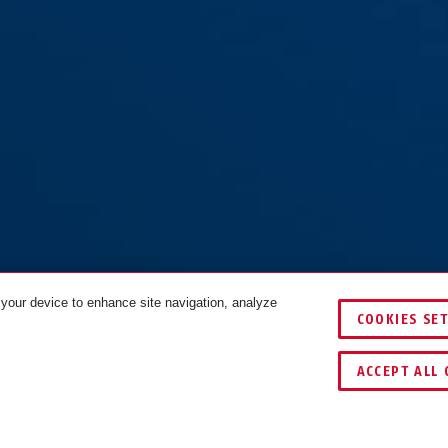
 your device to enhance site navigation, analyze
COOKIES SE
COULEURS
ACCEPT ALL 