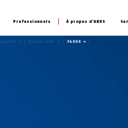
Professionnels
À propos d'ABUS
Se
cyclettes
Antivols câble
3406K