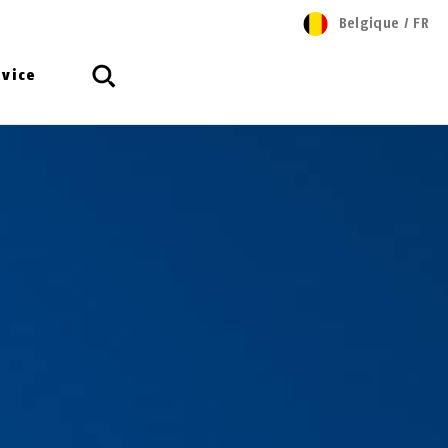
Belgique
/
FR
rvice