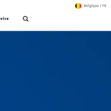
Belgique
/
FR
rvice