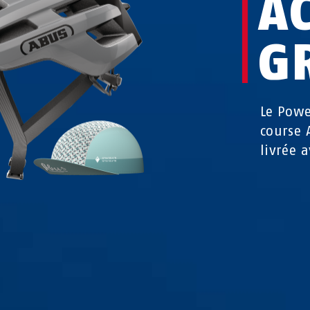
A
G
Le Powe
course 
livrée 