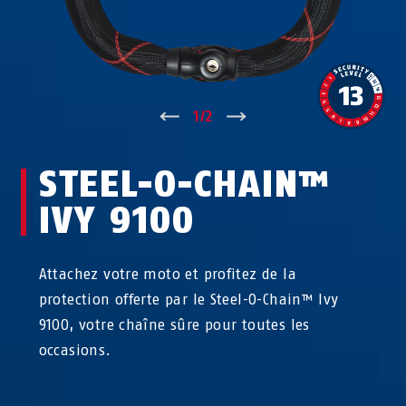
↑
1
/
2
↓
STEEL-O-CHAIN™
IVY 9100
Attachez votre moto et profitez de la
protection offerte par le Steel-O-Chain™ Ivy
9100, votre chaîne sûre pour toutes les
occasions.