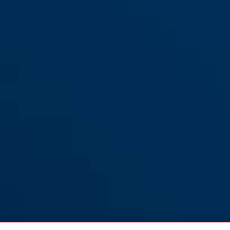
Steel-O-Chain™ Ivy 9100/140
black
noir