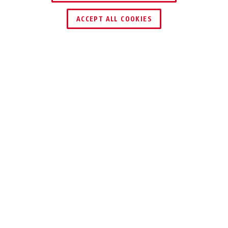
ACCEPT ALL COOKIES
Description
SK66
DÉCIDER SOI-
MÊME QUI ENTRE
Chaîne de porte solide avec sécurité
enfants pour vos portes d'entrée de
maison et d'appartement.