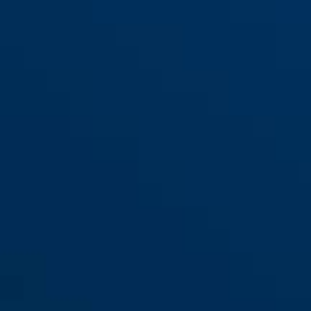
SK66 blanc
SK66 laiton couleur
SK66 marron
SK66 nickelé