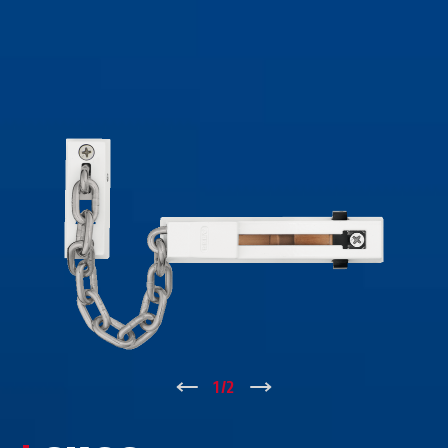
↑
1
/
2
↓