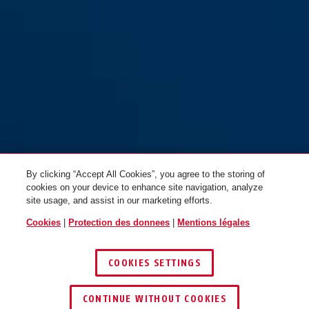
SK66 nickelé
SK66 nickelé
By clicking “Accept All Cookies”, you agree to the storing of
cookies on your device to enhance site navigation, analyze
site usage, and assist in our marketing efforts.
Cookies
|
Protection des donnees
|
Mentions légales
SK66 nickelé
SK66 nickelé
COOKIES SETTINGS
CONTINUE WITHOUT COOKIES