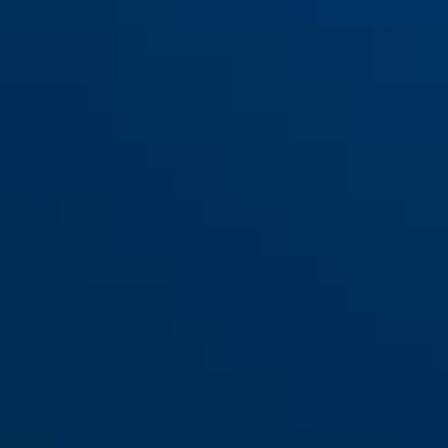
Cylindre double entrée E50N
Cylindre à bouton E50N