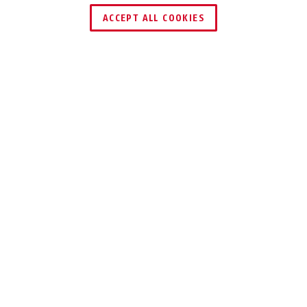
ACCEPT ALL COOKIES
Description
E50
PROTECTION DE
BASE
Cylindre à 5 goupilles pour la sécurité
de vos portes d'entrée de maison et
d'appartement.