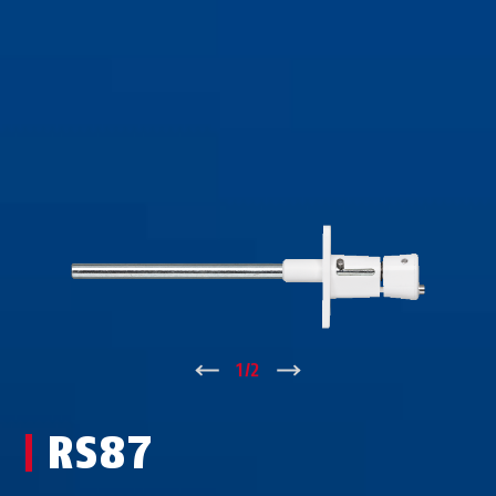
↑
1
/
2
↓
RS87