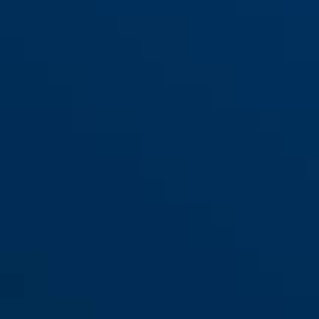
RS87 blanc
RS87 marron