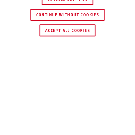
CONTINUE WITHOUT COOKIES
ACCEPT ALL COOKIES
Description
TVVR33623T
TOUT EN UN
Vidéosurveillance à la demande pour les
entreprises, les magasins ou la maison.