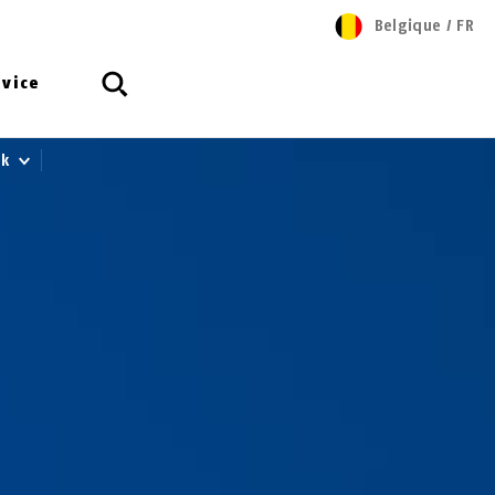
Belgique
/
FR
rvice
ck