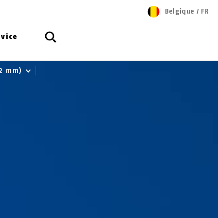
Belgique
/
FR
rvice
 12 mm)