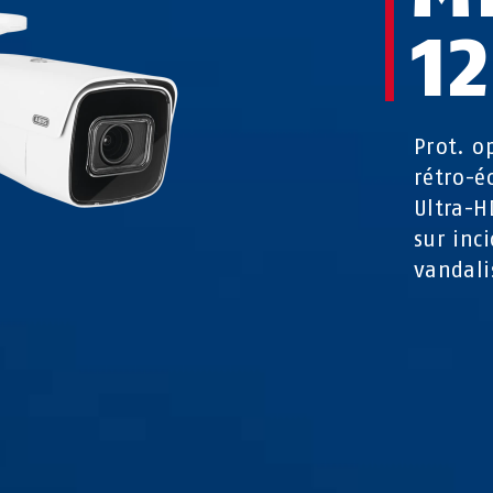
1
Prot. o
rétro-éc
Ultra-H
sur inci
vandal