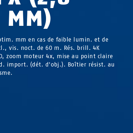
2 MM)
ptim. mm en cas de faible lumin. et de
l., vis. noct. de 60 m. Rés. brill. 4K
D, zoom moteur 4x, mise au point claire
d. import. (dét. d'obj.). Boîtier résist. au
isme.