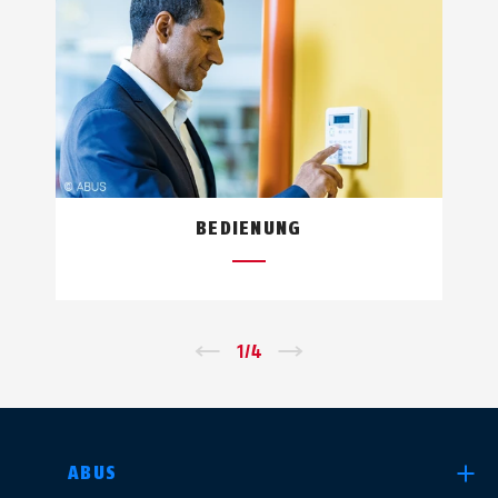
BEDIENUNG
←
1
/
4
→
LAND AUSWÄHLEN
ABUS