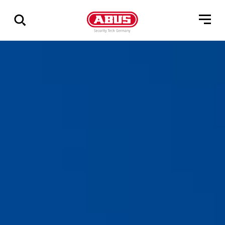
Zeige
alle
Ergebnisse