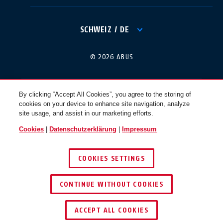
International
USA
SCHWEIZ / DE
Canada
© 2026 ABUS
Österreich
EN
FR
By clicking “Accept All Cookies”, you agree to the storing of
cookies on your device to enhance site navigation, analyze
Nederland
Polska
site usage, and assist in our marketing efforts.
Cookies
|
Datenschutzerklärung
|
Impressum
België
Italia
COOKIES SETTINGS
NL
FR
CONTINUE WITHOUT COOKIES
Schweiz
España
DE
FR
ACCEPT ALL COOKIES