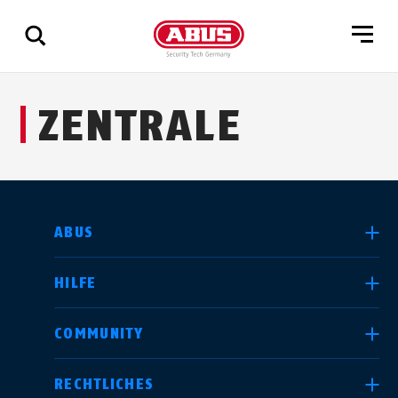
Zeige
ZENTRALE
alle
Ergebnisse
LAND AUSWÄHLEN
ABUS
HILFE
Deutschland
United Kingdom
COMMUNITY
RECHTLICHES