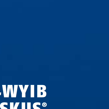
4WYIB
ISKUS
®