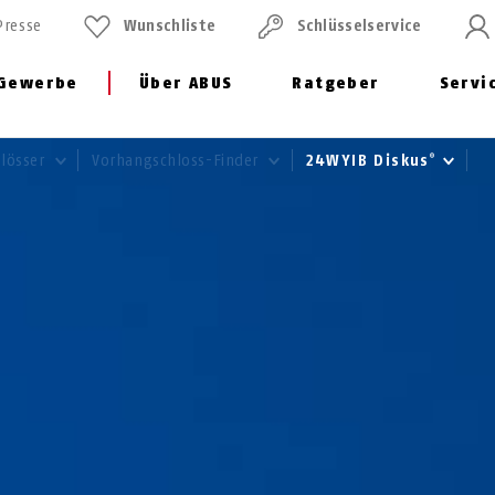
Presse
Wunschliste
Schlüssel­service
Gewerbe
Über ABUS
Ratgeber
Servi
hlösser
Vorhangschloss-Finder
24WYIB Diskus
®