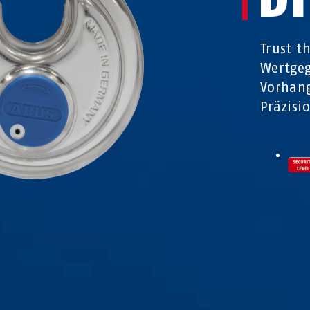
Trust t
Wertgeg
Vorhang
Präzisi