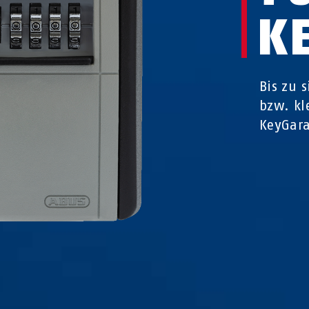
K
Bis zu 
bzw. kl
KeyGar