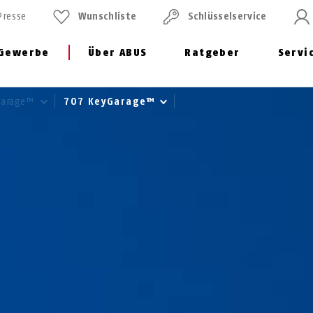
Presse
Wunschliste
Schlüssel­service
Gewerbe
Über ABUS
Ratgeber
Servi
yGarage™
707 KeyGarage™