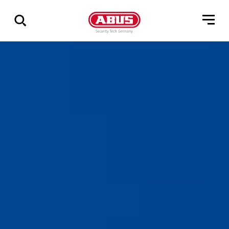
Zeige
alle
Ergebnisse