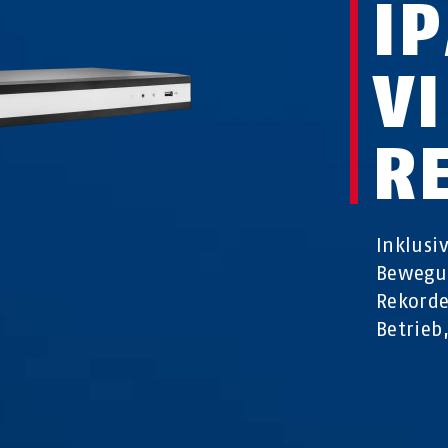
I
V
R
Inklusi
Bewegu
Rekorde
Betrieb