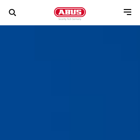
Zeige
alle
Ergebnisse