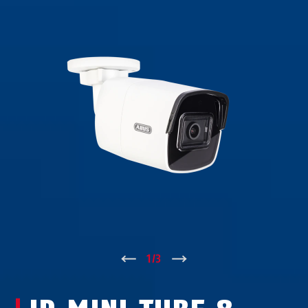
↑
1
/
3
↓