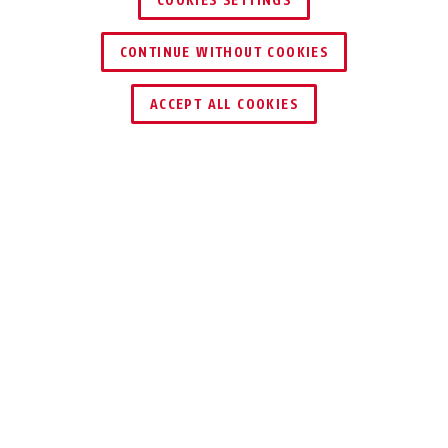
COOKIES SETTINGS
CONTINUE WITHOUT COOKIES
HÄNDLER FINDEN
ACCEPT ALL COOKIES
Beschreibung
TVAC31320X
Der stabile Wandhalter mit innenliegender
Kabelführung ermöglicht die professionelle
Befestigung der analogen Dome Kamera an
einer Wand. Für eine geschützte Verkabelung