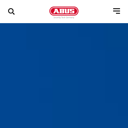
Zeige
alle
Ergebnisse