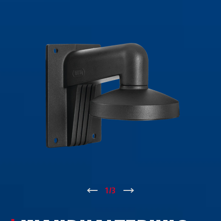
↑
1
/
3
↓