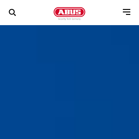
Zeige
alle
Ergebnisse