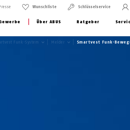
Presse
Wunschliste
Schlüssel­service
Gewerbe
Über ABUS
Ratgeber
Servi
rtvest Funk-System
Melder
Smartvest Funk-Bewe