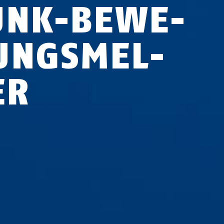
UNK-BE­WE­
UNGS­MEL­
ER