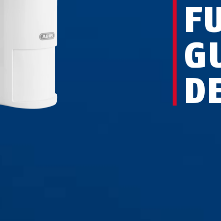
F
G
D