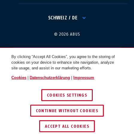
International
USA
SCHWEIZ / DE
Canada
© 2026 ABUS
Österreich
EN
FR
By clicking “Accept All Cookies”, you agree to the storing of
cookies on your device to enhance site navigation, analyze
Nederland
Polska
site usage, and assist in our marketing efforts.
Cookies
|
Datenschutzerklärung
|
Impressum
België
Italia
COOKIES SETTINGS
NL
FR
CONTINUE WITHOUT COOKIES
Schweiz
España
DE
FR
ACCEPT ALL COOKIES