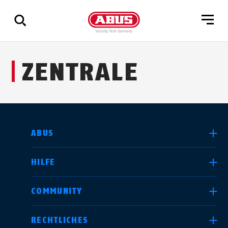
Zeige
ZENTRALE
alle
Ergebnisse
LAND AUSWÄHLEN
ABUS
HILFE
Deutschland
United Kingdom
COMMUNITY
RECHTLICHES