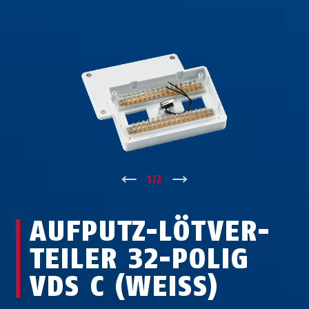
↑
1
/
2
↓
AUF­PUTZ-LÖT­VER­
TEI­LER 32-POLIG
VDS C (WEISS)