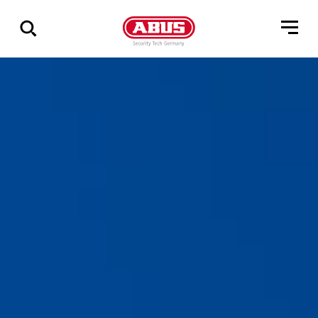
Zeige
alle
Ergebnisse