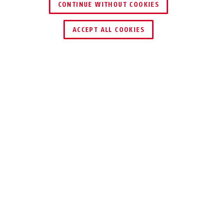
CONTINUE WITHOUT COOKIES
HÄNDLER FINDEN
ACCEPT ALL COOKIES
Beschreibung
VT4100W
Mit einem Lötverteiler sorgen Sie für eine
übersichtliche Verdrahtung. Vor allem bei der
Installation mehrerer Bedienteile und Melder
sollten Sie an den Knotenpunkten Ihres
Gebäudes einen Verteiler anbringen. Der
Aufputz-Lötverteiler ist durch seinen