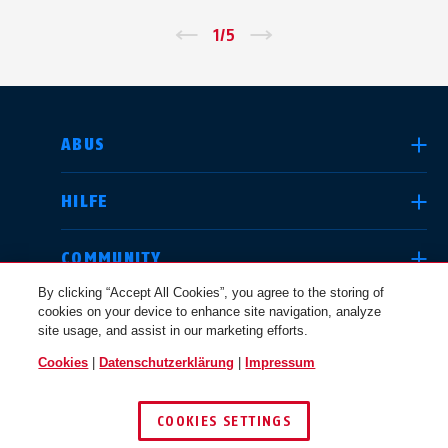
←
1
/
5
→
LAND AUSWÄHLEN
ABUS
HILFE
Deutschland
United Kingdom
COMMUNITY
By clicking “Accept All Cookies”, you agree to the storing of
cookies on your device to enhance site navigation, analyze
RECHTLICHES
site usage, and assist in our marketing efforts.
International
USA
Cookies
|
Datenschutzerklärung
|
Impressum
SCHWEIZ / DE
COOKIES SETTINGS
Canada
© 2026 ABUS
Österreich