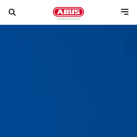
Zeige
alle
Ergebnisse