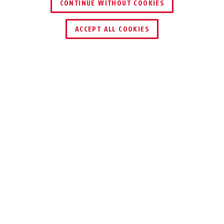
CONTINUE WITHOUT COOKIES
SCHLÜSSEL­SERVICE
HÄNDLER FINDEN
ACCEPT ALL COOKIES
Beschreibung
388 NEMO EVO
DIEBSTAHLSCHUTZ
FÜR IHREN
AUSSENBORDER
Das 388 Nemo Evo von ABUS ist die