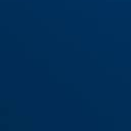
Panzerriegel-
Panzerriegel-Befestigungsset
Befestigungsset PV1820
PV1820 schwarz
weiß