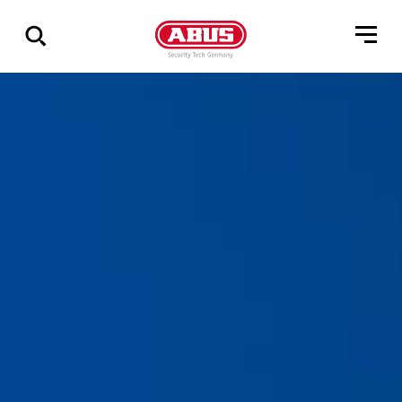
Zeige
alle
Ergebnisse