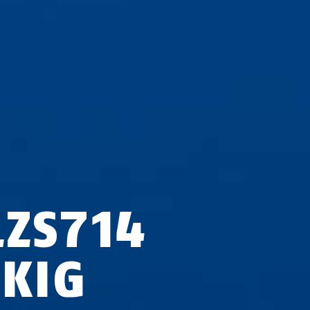
LZS714
CKIG