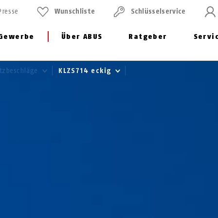
Presse
Wunschliste
Schlüssel­service
Gewerbe
Über ABUS
Ratgeber
Servi
tzbeschläge
KLZS714 eckig