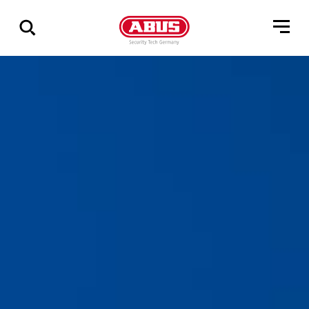
Zeige
alle
Ergebnisse