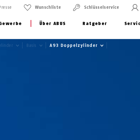
Presse
Wunschliste
Schlüssel­service
Gewerbe
Über ABUS
Ratgeber
Servi
ylinder
Basis
A93 Doppelzylinder