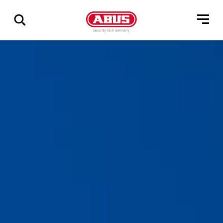
Zeige
alle
Ergebnisse