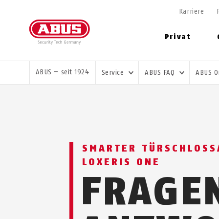
Karriere
Privat
SIE SIND HIER:
ABUS – seit 1924
Service
ABUS FAQ
ABUS 
SMARTER TÜRSCHLOSS
LOXERIS ONE
FRAGE