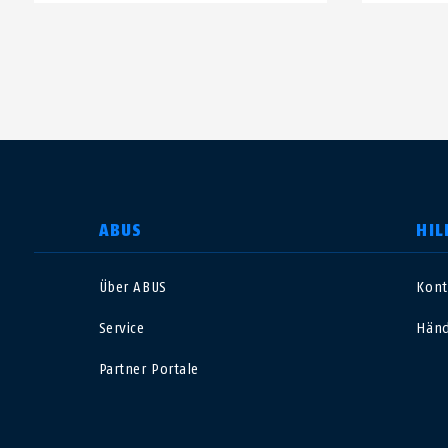
LAND AUSWÄHLEN
ABUS
HIL
Über ABUS
Kont
Deutschland
U
Service
Händ
Canada
Ö
Partner Portale
EN
FR
Italia
B