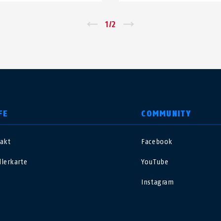
←
1
/
2
→
FE
COMMUNITY
akt
Facebook
nited Kingdom
International
lerkarte
YouTube
sterreich
Nederland
Instagram
elgië
Schweiz
NL
FR
DE
FR