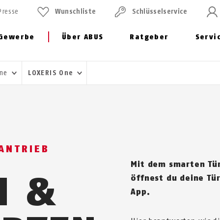
Presse
Wunschliste
Schlüssel­service
Gewerbe
Über ABUS
Ratgeber
Servi
One
LOXERIS One
ANTRIEB
Mit dem smarten Tür
N &
öffnest du deine Tür
App.