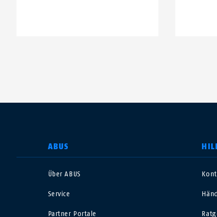
LAND AUSWÄHLEN
ABUS
HIL
Über ABUS
Kont
Deutschland
U
Service
Händ
Canada
Ö
Partner Portale
Ratg