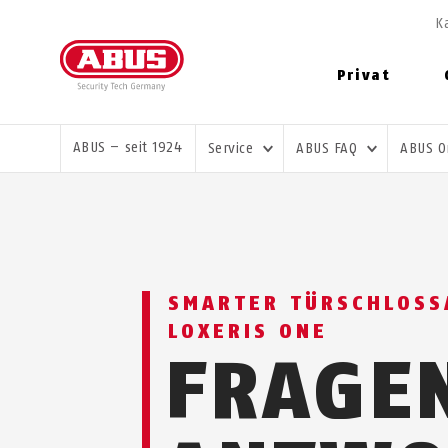
K
Privat
SIE SIND HIER:
ABUS – seit 1924
Service
ABUS FAQ
ABUS 
SMARTER TÜRSCHLOSS
LOXERIS ONE
FRAGE