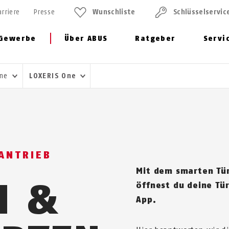
arriere
Presse
Wunschliste
Schlüssel­servic
Gewerbe
Über ABUS
Ratgeber
Servi
One
LOXERIS One
ANTRIEB
Mit dem smarten Tür
N &
öffnest du deine Tür
App.