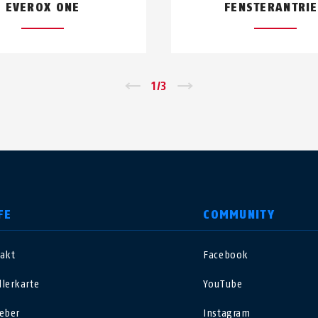
EVEROX ONE
FENSTERANTRI
←
1
/
3
→
FE
COMMUNITY
akt
Facebook
nited Kingdom
International
lerkarte
YouTube
sterreich
Nederland
eber
Instagram