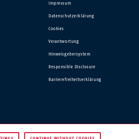
Impressum
USA
Datenschutzerklärung
Polska
Cookies
Verantwortung
España
Hinweisgebersystem
Magyarország
Responsible Disclosure
România
Barrierefreiheitserklärung
Finland
DEUTSCHLAND
TTINGS
CONTINUE WITHOUT COOKIES