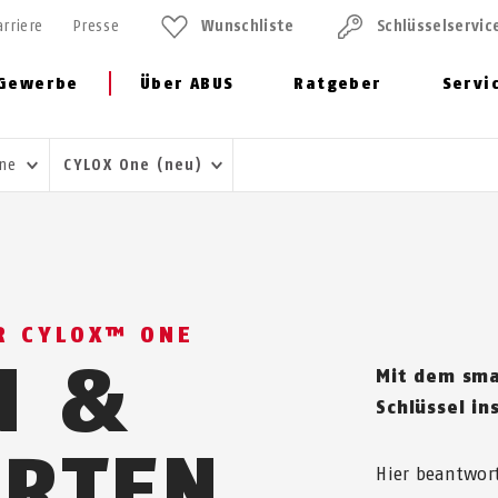
arriere
Presse
Wunschliste
Schlüssel­servic
Gewerbe
Über ABUS
Ratgeber
Servi
One
CYLOX One (neu)
R CYLOX™ ONE
N &
Mit dem sm
Schlüssel in
RTEN
Hier beantwor