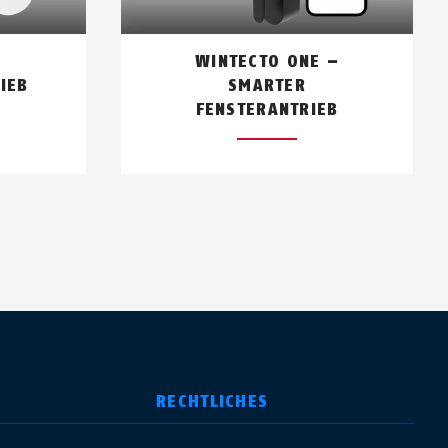
raut gemacht hast.
WINTECTO ONE –
IEB
SMARTER
FENSTERANTRIEB
ard. Diese dient als
 das Scannen der Keycard mit dem
 der ABUS One App erklärt und
RECHTLICHES