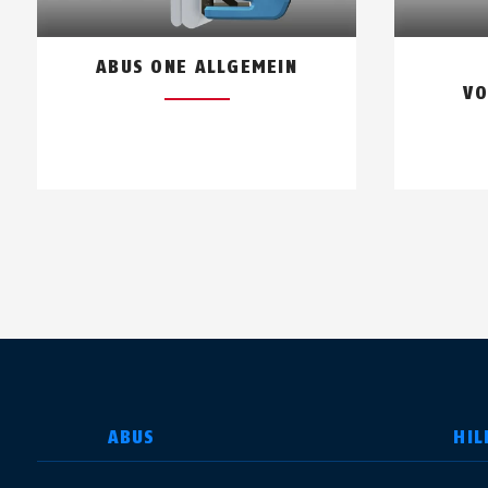
Insbesondere, wenn du dich vor 
ABUS ONE ALLGEMEIN
VO
Wie verbinde ich den CYLOX 
Um den CYLOX One mit der ABUS On
Identifikationsnachweis, dass du
Smartphone wird der Verbindungs
durchgeführt.
LAND AUSWÄHLEN
ABUS
HIL