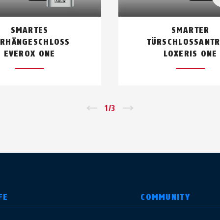
der Installation bereits mit der Bedienungsanleitung vert
SMARTES
SMARTER
RHÄNGESCHLOSS
TÜRSCHLOSSANTR
One mit der ABUS One App?
EVEROX ONE
LOXERIS ONE
e App zu verknüpfen, benötigst du die mitgelieferte Keyc
 der Besitzer des smarten Elektronikzylinders bist. Durch
vorgang gestartet. Alle weiteren Schritte werden dann in
←
1
/
3
→
FE
COMMUNITY