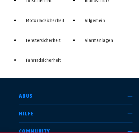
Türsicherheit
Brandschutz
Motorradsicherheit
Allgemein
Fenstersicherheit
Alarmanlagen
Fahrradsicherheit
LAND AUSWÄHLEN
ABUS
HILFE
Deutschland
United Kingdom
COMMUNITY