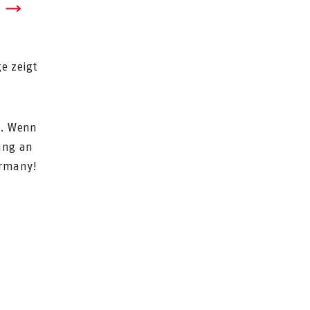
e zeigt
a. Wenn
ung an
ermany!