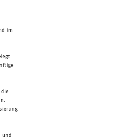
ind im
elegt
nftige
 die
en.
isierung
s und