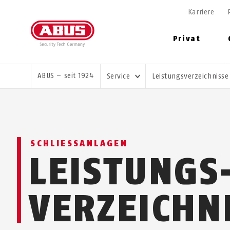
Karriere
Privat
SIE SIND HIER:
ABUS – seit 1924
Service
Leistungsverzeichniss
SCHLIESSANLAGEN
LEISTUNGS
VERZEICHN