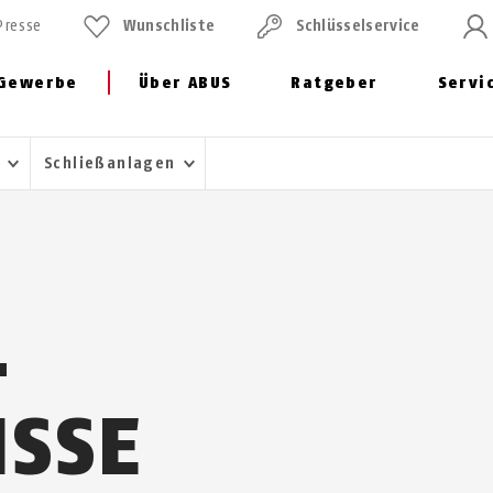
Presse
Wunschliste
Schlüssel­service
Gewerbe
Über ABUS
Ratgeber
Servi
e
Schließanlagen
­
ISSE