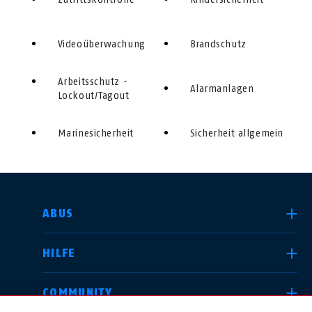
Video­überwachung
Brandschutz
Arbeitsschutz -
Alarmanlagen
Lockout/Tagout
Marinesicherheit
Sicherheit allgemein
LAND AUSWÄHLEN
ABUS
HILFE
Deutschland
United Kingdom
COMMUNITY