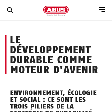
Affichage
LE
de
tous
DÉVELOPPEMENT
les
résultats
DURABLE COMME
MOTEUR D'AVENIR
ENVIRONNEMENT, ÉCOLOGIE
ET SOCIAL : CE SONT LES
TROIS PILIERS DE LA