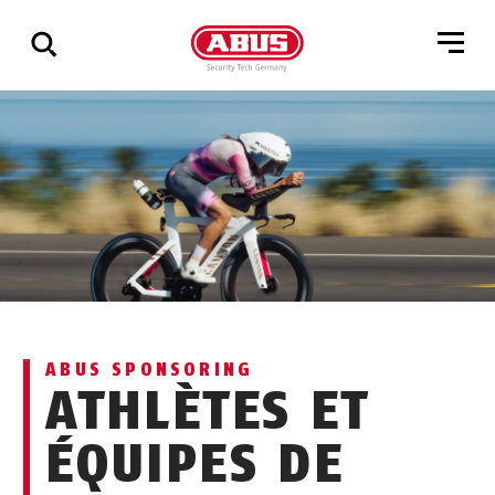
Affichage
de
tous
les
résultats
ABUS SPONSORING
ATHLÈTES ET
ÉQUIPES DE