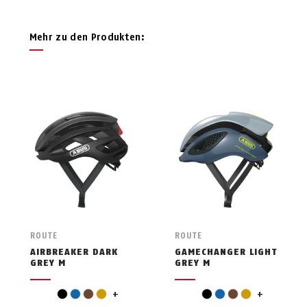
Mehr zu den Produkten:
ROUTE
ROUTE
AIRBREAKER DARK
GAMECHANGER LIGHT
GREY M
GREY M
green
green
black
blue
brown
gold
+
black
blue
brown
gold
+